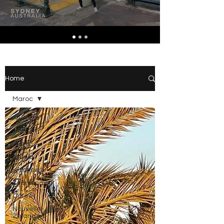
Home
Maroc
All Posts
Chili
Maroc
Kenya
Indonésie
Scandinavie
Corée
Nouvelle-
Zélande