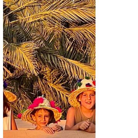
Fiji
Émirats
Arabes
Unis
Argentine
Australie
Autres !