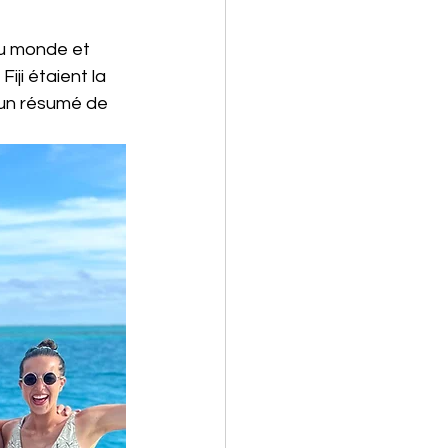
du monde et 
ji étaient la 
 un résumé de 