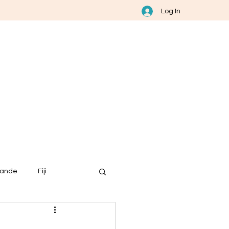
Log In
lande
Fiji