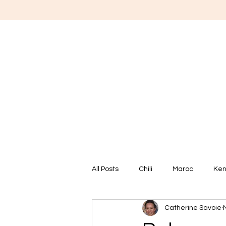
All Posts
Chili
Maroc
Ke
Catherine Savoie
Émirats Arabes Unis
Argenti