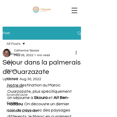
Post
All Posts
Catherine Savoie
All Posts
May 26, 2022
1 min read
Séjour dans la palmerais
Chili
de Ouarzazate
Maroc
Kenya
Updated:
Aug 30, 2022
Notre destination au Maroc: 
Indonésie
Ouarzazate, plus spécifiquement 
Scandinavie
on séjourne à 
Skoura 
et 
Ait Ben-
Corée
Haddou
. On découvre un dernier 
coin de pays avec des paysages 
Nouvelle-Zélande
différents, le Maroc en a vraiment 