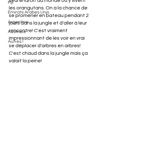
seul endroit au monde ou y vivent 
Fiji
les orangutans. On a la chance de 
Émirats Arabes Unis
se promener en bateau pendant 2 
Argentine
jours dans la jungle et d'aller à leur 
rencontre! C'est vraiment 
Australie
impressionnant de les voir en vrai 
Autres !
se déplacer d'arbres en arbres! 
C'est chaud dans la jungle mais ça 
valait la peine!