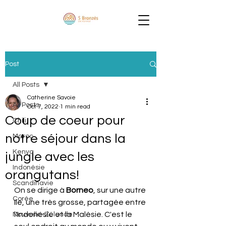
Post
All Posts
Catherine Savoie
All Posts
Oct 7, 2022
1 min read
Coup de coeur pour
Chili
notre séjour dans la
Maroc
Kenya
jungle avec les
Indonésie
orangutans!
Scandinavie
On se dirige à 
Borneo
, sur une autre 
Corée
île, une très grosse, partagée entre 
l'Indonésie et la Malésie. C'est le 
Nouvelle-Zélande